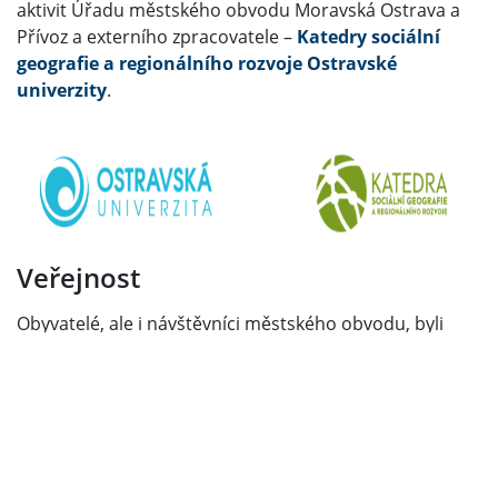
aktivit Úřadu městského obvodu Moravská Ostrava a
Přívoz a externího zpracovatele –
Katedry sociální
geografie a regionálního rozvoje Ostravské
univerzity
.
Veřejnost
Obyvatelé, ale i návštěvníci městského obvodu, byli
zapojeni do tvorby strategického plánu
prostřednictvím „Průzkumu mezi obyvateli a
návštěvníky při přípravě strategického plánu fajnOVA
CENTRUM“. Sběr dotazníků probíhal v září a říjnu 2021
a vyplnit jej bylo možné jak on-line, tak i ve fyzické
podobě třeba na některých veřejných akcích (Den