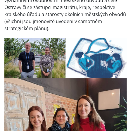
významnými osobnostmi městského obvodu a celé
Ostravy či se zástupci magistrátu, kraje, respektive
krajského úřadu a starosty okolních městských obvodů
(všichni jsou jmenovitě uvedeni v samotném
strategickém plánu).